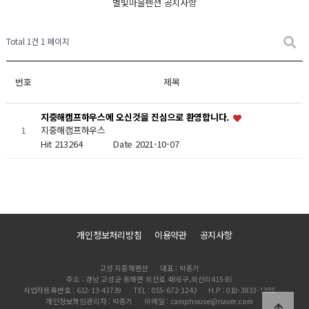
별빛마을펜션 공지사항
Total 1건
1 페이지
번호
제목
지중해캠프하우스에 오신것을 진심으로 환영합니다.
1
지중해캠프하우스
Hit 213264
Date 2021-10-07
개인정보처리방침
이용약관
공지사항
고성 지중해펜션
대표 : 박종기
주소 : 경남 고성군 동해면 외산로 486(구,외산리415-8)
사업자등록번호 : 612-13-43739
TEL : 055-672-1243
H.P : 010-3833-1386
개인정보책임관리자 : 박종기
이메일 : camphouse@naver.com