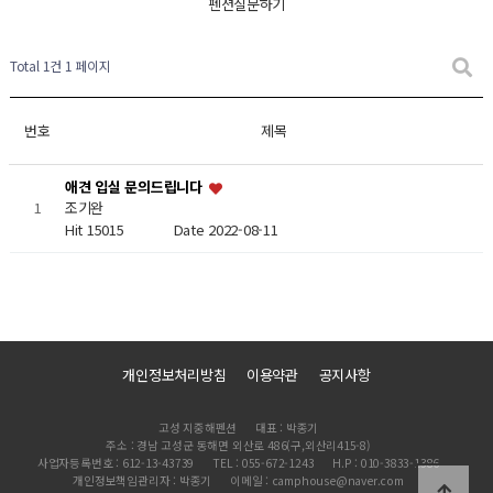
펜션질문하기
Total 1건
1 페이지
번호
제목
애견 입실 문의드립니다
1
조기완
Hit 15015
Date 2022-08-11
개인정보처리방침
이용약관
공지사항
고성 지중해펜션
대표 : 박종기
주소 : 경남 고성군 동해면 외산로 486(구,외산리415-8)
사업자등록번호 : 612-13-43739
TEL : 055-672-1243
H.P : 010-3833-1386
개인정보책임관리자 : 박종기
이메일 : camphouse@naver.com